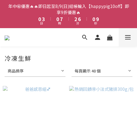
2
5
2
9
4
8
2
年中㊙️優惠🔥🔥即日起至8/9(日)結帳輸入【happypig10off】即
1
4
1
8
3
7
1
9
享9折優惠🔥
0
3
:
0
7
:
2
6
:
0
8
日
時
分
秒
2
6
1
5
7
1
5
0
4
6
0
4
3
5
3
2
4
2
1
3
冷凍生鮮
1
0
2
0
1
商品排序
每頁顯示 48 個
0