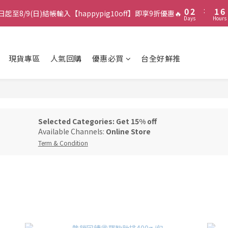
1
3
2
7
0
2
:
1
6
日起至8/9(日)結帳輸入【happypig10off】即享9折優惠🔥
Days
Hours
1
0
5
0
4
3
2
現貨專區
人氣回購
優惠必買
台全好鮮推
1
0
Selected Categories: Get 15% off
Available Channels:
Online Store
Term & Condition