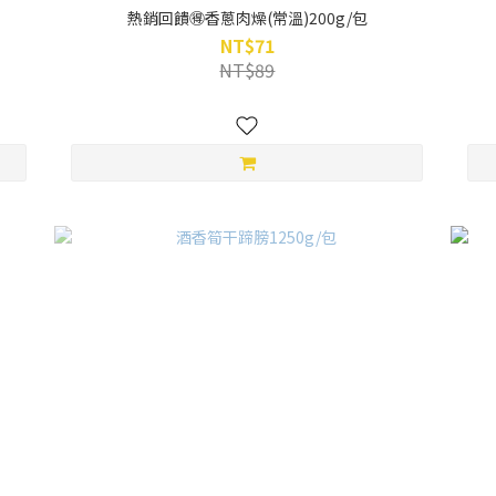
熱銷回饋🉐香蔥肉燥(常溫)200g/包
NT$71
NT$89