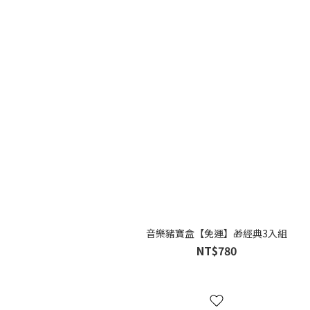
音樂豬寶盒【免運】🎁經典3入組
NT$780