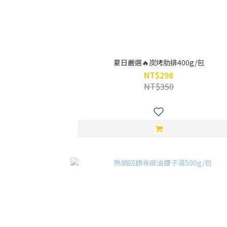
夏日嚴選🔥炭烤肋排400g/包
NT$298
NT$350