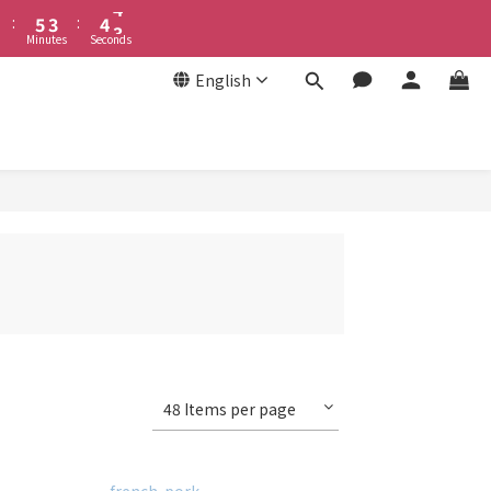
6
4
5
4
:
5
3
:
4
3
Minutes
Seconds
4
2
3
2
3
1
2
1
English
2
0
1
0
1
0
0
48 Items per page