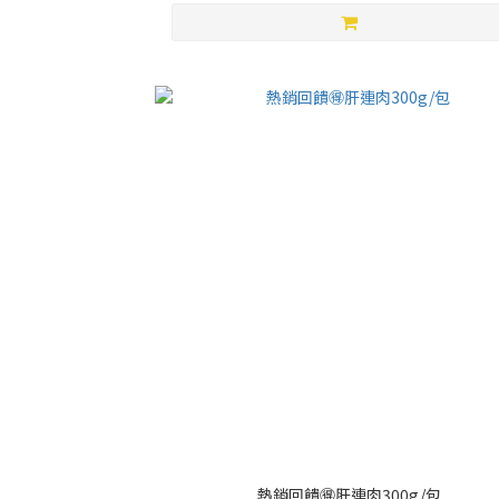
熱銷回饋🉐肝連肉300g/包