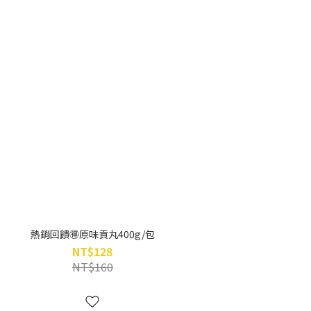
熱銷回饋🉐原味貢丸400g/包
NT$128
NT$160