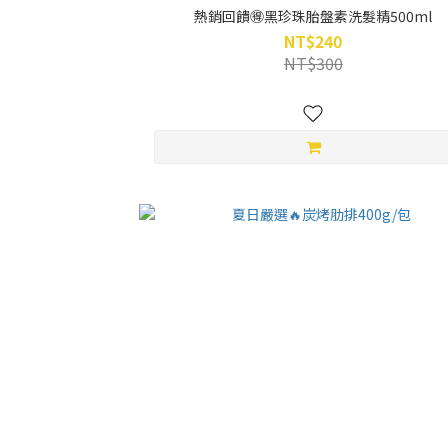
熱銷回饋🉐黑珍珠胎盤素洗髮精500ml
NT$240
NT$300