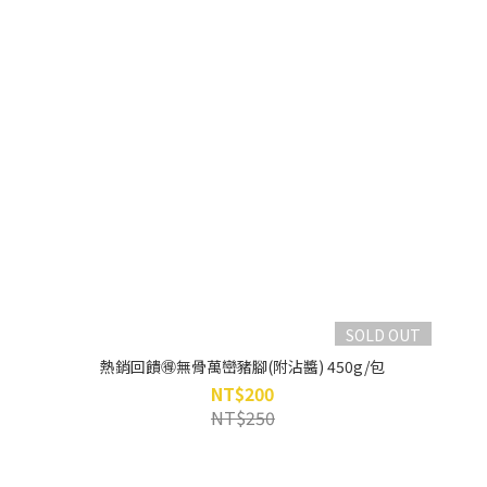
SOLD OUT
熱銷回饋🉐無骨萬巒豬腳(附沾醬) 450g/包
NT$200
NT$250