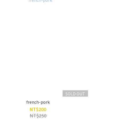
SOLD OUT
french-pork
NT$200
NT$250