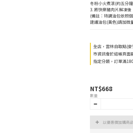
冬粉小火煮滾(約五分鐘
3. 將快樂豬肉片解凍
(備註：特調油包依照
建議油包(黃色)請加微
全店，雲林自取點(麥
市資訊會於結帳頁面顯
指定分類，訂單滿18
NT$668
數量
以優惠價加購商