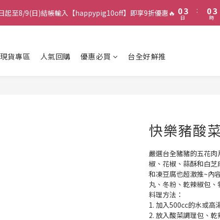
1
4
1
4
0
3
:
0
3
日起至8/9(日)結帳輸入【happypig10off】即享9折優惠🔥
日
時
2
2
1
1
0
0
現貨專區
人氣回購
優惠必買
台全好鮮推
快樂豬酸菜鍋
嚴選台全豬豬的五花肉
椒、花椒、蒜酥和白芝
和凍豆腐也超激推~內容
丸、冬粉、乾辣椒包、
料理方法：
1. 加入500cc的水或
2. 放入酸菜調理包、