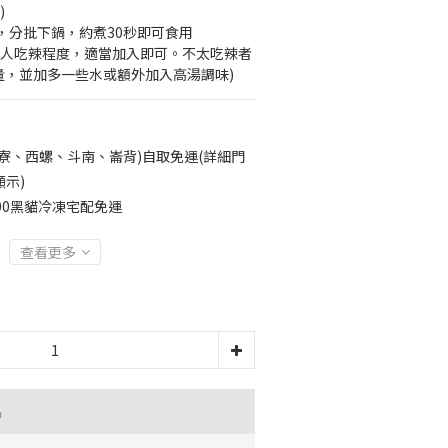
)
後，分批下鍋，約煮30秒即可食用
個人吃辣程度，適當加入即可。不太吃辣者
量，並加多一些水或額外加入高湯調味)
寮、西螺、斗南、崙背)自取免運(詳細門
示)
00黑貓冷凍宅配免運
查看更多
品