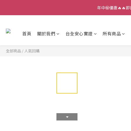
年中㊙️優惠🔥🔥即
首頁
關於我們
台全安心實證
所有商品
全部商品
/
人氣回購