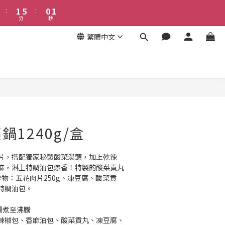
2
5
6
:
1
4
:
5
9
分
秒
0
3
4
8
2
3
7
繁體中文
1
2
6
0
1
5
0
4
3
2
1
0
1240g/盒
片，搭配獨家秘製酸菜湯頭，加上乾辣
麻，淋上特調油包爆香！特製的酸菜貢丸
物：五花肉片250g、凍豆腐、酸菜貢
特調油包。
高湯煮至沸騰
乾辣椒包、香麻油包、酸菜貢丸、凍豆腐、