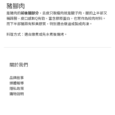
豬腳肉
是豬肉的
前後腿部分
，去皮只取瘦肉就是腱子肉，腿的上半部又
稱蹄膀，皮口感軟Q有勁，富含膠原蛋白，也常作為絞肉材料。
而下半部豬蹄有鮮美膠質，特別適合燉滷或製成肉凍。
料理方式：
適合燉煮或先水煮後燒烤。
關於我們
品牌故事
媒體報導
隱私政策
購物說明