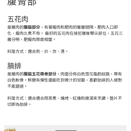
腹脅部
五花肉
是豬肉的
腹脇部分
，有著瘦肉和肥肉的層層間隔，肥肉入口即
化，瘦肉久煮不柴。
最好的五花肉在接近豬後臀尖部位，五花三
層分明，肥瘦肉厚度相當。
料理方式：
適合煎、炒、炸、燙。
腩排
是豬肉的
腹脇五花帶骨部分
，
肉面分佈白色雪花脂肪紋路，帶有
白色軟骨。鮮嫩有彈性還能吃到骨汁的甘甜，喜歡肋排的人絕對
不能錯過。
料理方式：適合
適合用蒸煮、燒烤、紅燒和燉湯來烹調。整片不
切即為肋排。