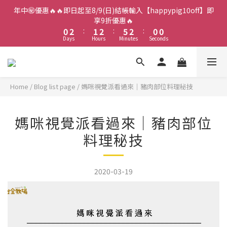
2
4
3
4
7
4
2
2
年中㊙️優惠🔥🔥即日起至8/9(日)結帳輸入【happypig10off】即
1
3
2
3
6
3
1
1
享9折優惠🔥
0
2
:
1
2
:
5
2
:
0
0
Days
Hours
Minutes
Seconds
1
0
1
4
1
0
0
3
0
2
1
0
Home
/
Blog list page
/
媽咪視覺派看過來｜豬肉部位料理秘技
媽咪視覺派看過來｜豬肉部位
料理秘技
2020-03-19