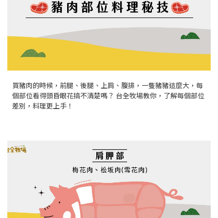
買豬肉的時候，前腿、後腿、上肩、腹排，一隻豬豬這麼大，每
個部位看得頭昏眼花搞不清楚嗎？ 台全牧場教你，了解每個部位
差別，料理更上手！