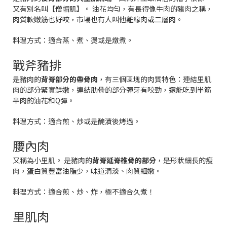
又有別名叫【僧帽肌】
。
油花均勻，有長得像牛肉的豬肉之稱，
肉質軟嫩筋也好咬，市場也有人叫他離緣肉或二層肉。
料理方式：
適合蒸、煮、燙或是燉煮。
戰斧豬排
是豬肉的
背脊部分的帶骨肉
，有三個區塊的肉質特色：連結里肌
肉的部分緊實鮮嫩，連結肋骨的部分彈牙有咬勁，還能吃到半筋
半肉的油花和Q彈。
料理方式：
適合煎、炒或是醃漬後烤過。
腰內肉
又稱為小里肌。
是豬肉的
背脊延脊椎骨的部分
，是形狀細長的瘦
肉，蛋白質豐富油脂少，味道清淡、肉質細嫩。
料理方式：
適合煎、炒、炸，極不適合久煮！
里肌肉