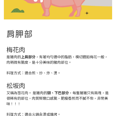
肩胛部
梅花肉
是豬肉的
上肩部分
，有著均勻適中的脂肪，橫切猶如梅花一般，
肉稍微有脆度，是十分美味的豬肉部位。
料理方式：
適合煎、炒、炸、燙。
松坂肉
又稱為雪花肉。
是豬肉的
頸、下巴部分
，每隻豬豬只有兩塊，是
很稀有的部位，肉質鮮嫩口感脆，肥瘦香煎而不膩不柴，非常美
味！！！
料理方式：
適合火鍋汆燙或燒烤。