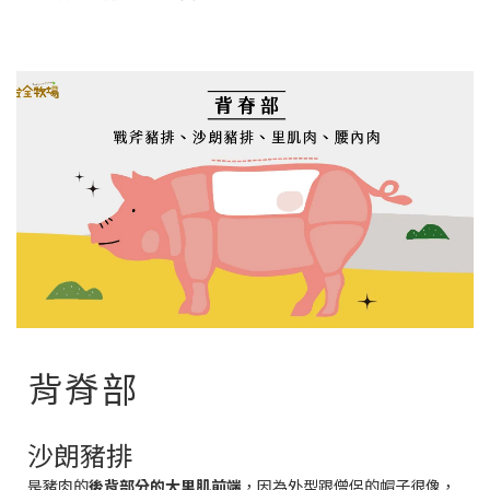
背脊部
沙朗豬排
是豬肉的
後背部分的大里肌前端
，
因為外型跟僧侶的帽子很像，