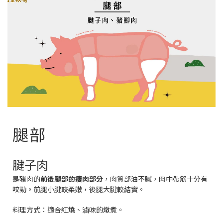
腿部
腱子肉
是豬肉的
前後腿部的瘦肉部分
，肉質部油不膩，肉中帶筋十分有
咬勁。前腿小腱較柔嫩，後腿大腱較結實。
料理方式：
適合紅燒、滷味的燉煮。