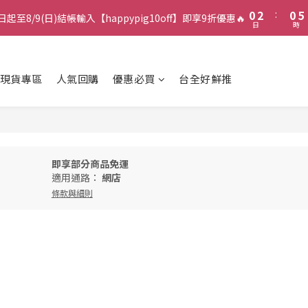
1
3
1
6
0
2
:
0
5
日起至8/9(日)結帳輸入【happypig10off】即享9折優惠🔥
日
時
1
4
0
3
2
1
現貨專區
人氣回購
優惠必買
台全好鮮推
0
即享部分商品免運
適用通路：
網店
條款與細則