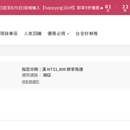
1
2
3
3
0
1
:
2
2
日起至8/9(日)結帳輸入【happypig10off】即享9折優惠🔥
日
時
0
1
1
0
0
現貨專區
人氣回購
優惠必買
台全好鮮推
指定分類：滿 NT$1,800 即享免運
適用通路：
網店
條款與細則