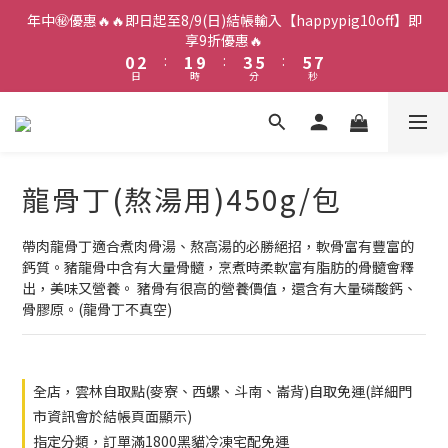
2
4
3
5
7
7
8
年中㊙️優惠🔥🔥即日起至8/9(日)結帳輸入【happypig10off】即
1
3
2
4
6
6
享9折優惠🔥
7
0
2
:
1
9
:
3
5
:
5
6
日
時
分
秒
1
0
8
2
4
4
5
0
7
1
3
3
4
6
0
2
2
3
5
1
1
2
4
0
0
1
龍骨丁(熬湯用)450g/包
3
0
2
1
帶肉龍骨丁適合煮肉骨湯、熬高湯的必勝絕招，軟骨富有豐富的
0
鈣質。豬龍骨中含有大量骨髓，烹煮時柔軟富有脂肪的骨髓會釋
出，美味又營養。 豬骨有很高的營養價值，還含有大量磷酸鈣、
骨膠原。(龍骨丁不真空)
全店，雲林自取點(麥寮、西螺、斗南、崙背)自取免運(詳細門
市資訊會於結帳頁面顯示)
指定分類，訂單滿1800黑貓冷凍宅配免運