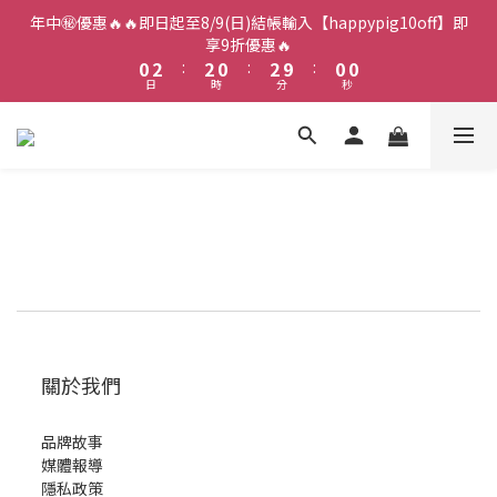
2
4
4
2
4
2
2
年中㊙️優惠🔥🔥即日起至8/9(日)結帳輸入【happypig10off】即
1
3
3
1
3
1
1
享9折優惠🔥
0
2
:
2
0
:
2
9
:
0
0
日
時
分
秒
1
1
1
8
0
0
0
7
6
5
4
3
2
1
0
關於我們
品牌故事
媒體報導
隱私政策