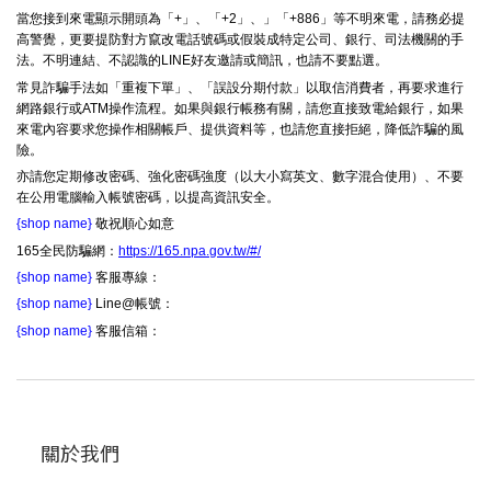
當您接到來電顯示開頭為「+」、「+2」、」「+886」等不明來電，請務必提
高警覺，更要提防對方竄改電話號碼或假裝成特定公司、銀行、司法機關的手
法。不明連結、不認識的LINE好友邀請或簡訊，也請不要點選。
常見詐騙手法如「重複下單」、「誤設分期付款」以取信消費者，再要求進行
網路銀行或ATM操作流程。如果與銀行帳務有關，請您直接致電給銀行，如果
來電內容要求您操作相關帳戶、提供資料等，也請您直接拒絕，降低詐騙的風
險。
亦請您定期修改密碼、強化密碼強度（以大小寫英文、數字混合使用）、不要
在公用電腦輸入帳號密碼，以提高資訊安全。
{shop name}
敬祝順心如意
165全民防騙網：
https://165.npa.gov.tw/#/
{shop name}
客服專線：
{shop name}
Line@帳號：
{shop name}
客服信箱：
關於我們