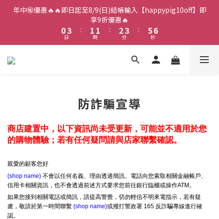
2
5
3
3
4
5
7
8
年中㊙️優惠🔥🔥即日起至8/9(日)結帳輸入【happypig10off】即
1
4
2
2
3
4
6
7
享9折優惠🔥
0
3
:
1
1
:
2
3
:
5
6
日
時
分
秒
2
0
0
1
2
4
5
1
0
1
3
4
0
0
2
3
1
2
0
1
0
防詐騙宣導
商店建置中，以下資訊尚未受更新，可能並不適用於您
的購物體驗；若有任何疑問請與店家聯繫確認。
親愛的顧客您好
{shop name}
不會以任何名義、理由透過簡訊、電話向您索取相關金融帳戶、
信用卡相關資訊，也不會透過前述方式要求您前往銀行臨櫃或操作ATM。
如果您接到相關電話或簡訊，請提高警覺，切勿輕信不明來電指示，若有疑
慮，敬請於第一時間聯繫
{shop name}
或撥打警政署 165 反詐騙專線進行確
認。