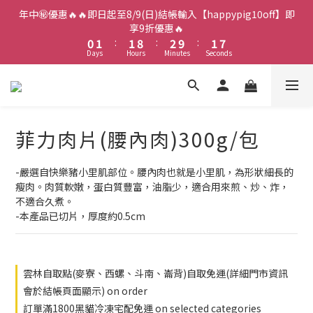
2
3
3
4
3
8
年中㊙️優惠🔥🔥即日起至8/9(日)結帳輸入【happypig10off】即
1
2
2
9
3
2
7
享9折優惠🔥
0
1
:
1
8
:
2
9
:
1
6
Days
Hours
Minutes
Seconds
0
0
7
1
8
0
5
6
0
7
4
5
6
3
4
5
2
3
4
1
菲力肉片(腰內肉)300g/包
2
3
0
1
2
0
1
-嚴選自快樂豬小里肌部位。腰內肉也就是小里肌，為形狀細長的
0
瘦肉。肉質軟嫩，蛋白質豐富，油脂少，適合用來煎、炒、炸，
不適合久煮。
-本產品已切片，厚度約0.5cm
雲林自取點(麥寮、西螺、斗南、崙背)自取免運(詳細門市資訊
會於結帳頁面顯示) on order
訂單滿1800黑貓冷凍宅配免運 on selected categories