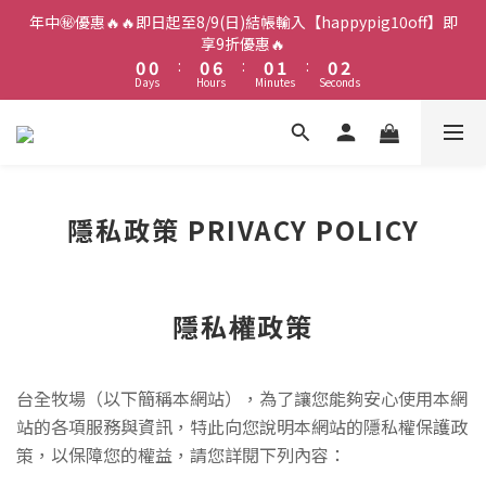
2
2
2
8
2
3
2
3
年中㊙️優惠🔥🔥即日起至8/9(日)結帳輸入【happypig10off】即
1
1
1
7
1
2
1
2
享9折優惠🔥
0
0
:
0
6
:
0
1
:
0
1
Days
Hours
Minutes
Seconds
5
0
0
4
3
2
1
0
隱私政策 PRIVACY POLICY
隱私權政策
台全牧場（以下簡稱本網站），為了讓您能夠安心使用本網
站的各項服務與資訊，特此向您說明本網站的隱私權保護政
策，以保障您的權益，請您詳閱下列內容：