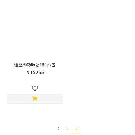
禮盒🎁巧味鬆180g/包
NT$265
1
2