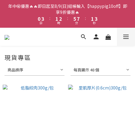
2
5
3
4
7
9
3
5
年中㊙️優惠🔥🔥即日起至8/9(日)結帳輸入【happypig10off】即
1
4
2
3
6
8
2
4
享9折優惠🔥
0
3
:
1
2
:
5
7
:
1
3
日
時
分
秒
2
0
1
4
6
0
2
1
0
3
5
1
0
2
4
0
1
3
0
2
現貨專區
1
0
商品排序
每頁顯示 48 個