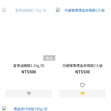
售完
富貴滷豬腳1.2kg/包
月藏豬寶禮盒🎁精選2入組
NT$500
NT$530